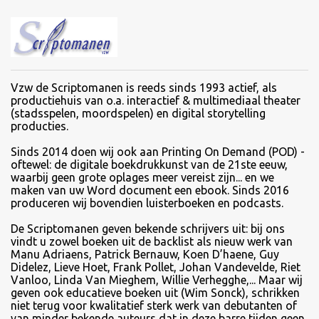
Vzw de Scriptomanen is reeds sinds 1993 actief, als
productiehuis van o.a. interactief & multimediaal theater
(stadsspelen, moordspelen) en digital storytelling
producties.
Sinds
2014 doen wij ook aan Printing On Demand (POD) -
oftewel: de digitale boekdrukkunst van de 21ste eeuw,
waarbij geen grote oplages meer vereist zijn... en we
maken van uw Word document een ebook. Sinds 2016
produceren wij bovendien luisterboeken en podcasts.
De Scriptomanen geven bekende schrijvers uit: bij ons
vindt u zowel boeken uit de backlist als nieuw werk van
Manu Adriaens, Patrick Bernauw, Koen D’haene, Guy
Didelez, Lieve Hoet, Frank Pollet, Johan Vandevelde, Riet
Vanloo, Linda Van Mieghem, Willie Verhegghe,... Maar wij
geven ook educatieve boeken uit (Wim Sonck), schrikken
niet terug voor kwalitatief sterk werk van debutanten of
van minder bekende auteurs dat in deze barre tijden geen