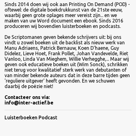
Sinds
2014 doen wij ook aan Printing On Demand (POD) -
oftewel: de digitale boekdrukkunst van de 21ste eeuw,
waarbij geen grote oplages meer vereist zijn... en we
maken van uw Word document een ebook. Sinds 2016
produceren wij bovendien luisterboeken en podcasts.
De Scriptomanen geven bekende schrijvers uit: bij ons
vindt u zowel boeken uit de backlist als nieuw werk van
Manu Adriaens, Patrick Bernauw, Koen D’haene, Guy
Didelez, Lieve Hoet, Frank Pollet, Johan Vandevelde, Riet
Vanloo, Linda Van Mieghem, Willie Verhegghe,... Maar wij
geven ook educatieve boeken uit (Wim Sonck), schrikken
niet terug voor kwalitatief sterk werk van debutanten of
van minder bekende auteurs dat in deze barre tijden geen
'reguliere uitgever' heeft gevonden. En we schuwen
daarbij de poëzie niet!
Contacteer ons via:
info@inter-actief.be
Luisterboeken Podcast