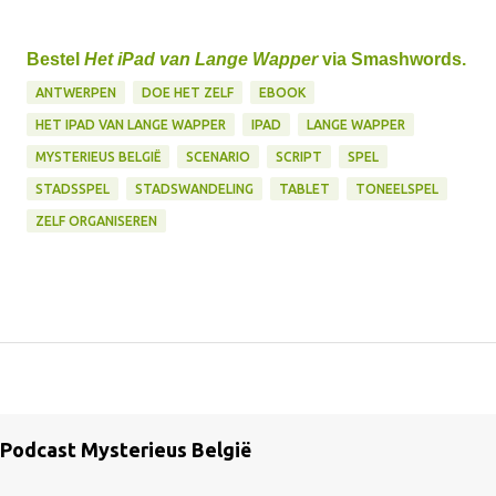
Bestel
Het iPad van Lange Wapper
via Smashwords.
ANTWERPEN
DOE HET ZELF
EBOOK
HET IPAD VAN LANGE WAPPER
IPAD
LANGE WAPPER
MYSTERIEUS BELGIË
SCENARIO
SCRIPT
SPEL
STADSSPEL
STADSWANDELING
TABLET
TONEELSPEL
ZELF ORGANISEREN
Podcast Mysterieus België