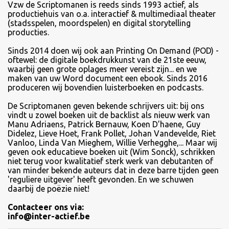
Vzw de Scriptomanen is reeds sinds 1993 actief, als
productiehuis van o.a. interactief & multimediaal theater
(stadsspelen, moordspelen) en digital storytelling
producties.
Sinds
2014 doen wij ook aan Printing On Demand (POD) -
oftewel: de digitale boekdrukkunst van de 21ste eeuw,
waarbij geen grote oplages meer vereist zijn... en we
maken van uw Word document een ebook. Sinds 2016
produceren wij bovendien luisterboeken en podcasts.
De Scriptomanen geven bekende schrijvers uit: bij ons
vindt u zowel boeken uit de backlist als nieuw werk van
Manu Adriaens, Patrick Bernauw, Koen D’haene, Guy
Didelez, Lieve Hoet, Frank Pollet, Johan Vandevelde, Riet
Vanloo, Linda Van Mieghem, Willie Verhegghe,... Maar wij
geven ook educatieve boeken uit (Wim Sonck), schrikken
niet terug voor kwalitatief sterk werk van debutanten of
van minder bekende auteurs dat in deze barre tijden geen
'reguliere uitgever' heeft gevonden. En we schuwen
daarbij de poëzie niet!
Contacteer ons via:
info@inter-actief.be