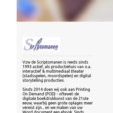
Vzw de Scriptomanen is reeds sinds
1993 actief, als productiehuis van o.a.
interactief & multimediaal theater
(stadsspelen, moordspelen) en digital
storytelling producties.
Sinds
2014 doen wij ook aan Printing
On Demand (POD) - oftewel: de
digitale boekdrukkunst van de 21ste
eeuw, waarbij geen grote oplages meer
vereist zijn... en we maken van uw
Word document een ebook. Sinds