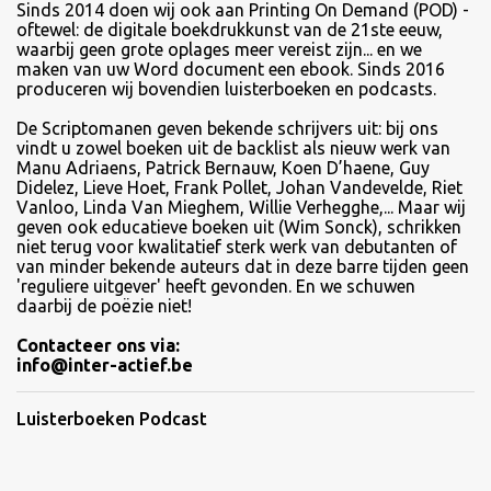
Sinds
2014 doen wij ook aan Printing On Demand (POD) -
oftewel: de digitale boekdrukkunst van de 21ste eeuw,
waarbij geen grote oplages meer vereist zijn... en we
maken van uw Word document een ebook. Sinds 2016
produceren wij bovendien luisterboeken en podcasts.
De Scriptomanen geven bekende schrijvers uit: bij ons
vindt u zowel boeken uit de backlist als nieuw werk van
Manu Adriaens, Patrick Bernauw, Koen D’haene, Guy
Didelez, Lieve Hoet, Frank Pollet, Johan Vandevelde, Riet
Vanloo, Linda Van Mieghem, Willie Verhegghe,... Maar wij
geven ook educatieve boeken uit (Wim Sonck), schrikken
niet terug voor kwalitatief sterk werk van debutanten of
van minder bekende auteurs dat in deze barre tijden geen
'reguliere uitgever' heeft gevonden. En we schuwen
daarbij de poëzie niet!
Contacteer ons via:
info@inter-actief.be
Luisterboeken Podcast