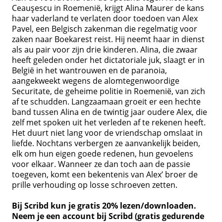
Ceauşescu in Roemenië, krijgt Alina Maurer de kans
haar vaderland te verlaten door toedoen van Alex
Pavel, een Belgisch zakenman die regelmatig voor
zaken naar Boekarest reist. Hij neemt haar in dienst
als au pair voor zijn drie kinderen. Alina, die zwaar
heeft geleden onder het dictatoriale juk, slaagt er in
België in het wantrouwen en de paranoia,
aangekweekt wegens de alomtegenwoordige
Securitate, de geheime politie in Roemenië, van zich
af te schudden. Langzaamaan groeit er een hechte
band tussen Alina en de twintig jaar oudere Alex, die
zelf met spoken uit het verleden af te rekenen heeft.
Het duurt niet lang voor de vriendschap omslaat in
liefde. Nochtans verbergen ze aanvankelijk beiden,
elk om hun eigen goede redenen, hun gevoelens
voor elkaar. Wanneer ze dan toch aan de passie
toegeven, komt een bekentenis van Alex’ broer de
prille verhouding op losse schroeven zetten.
Bij Scribd kun je gratis 20% lezen/downloaden.
Neem je een account bij Scribd (gratis gedurende