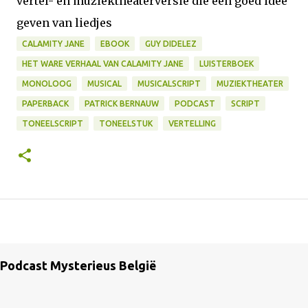
vertel- en muziektheaterversie die een goed idee
geven van liedjes
CALAMITY JANE
EBOOK
GUY DIDELEZ
HET WARE VERHAAL VAN CALAMITY JANE
LUISTERBOEK
MONOLOOG
MUSICAL
MUSICALSCRIPT
MUZIEKTHEATER
PAPERBACK
PATRICK BERNAUW
PODCAST
SCRIPT
TONEELSCRIPT
TONEELSTUK
VERTELLING
Podcast Mysterieus België