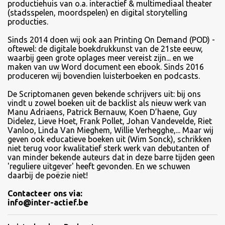
productiehuis van o.a. interactief & multimediaal theater
(stadsspelen, moordspelen) en digital storytelling
producties.
Sinds
2014 doen wij ook aan Printing On Demand (POD) -
oftewel: de digitale boekdrukkunst van de 21ste eeuw,
waarbij geen grote oplages meer vereist zijn... en we
maken van uw Word document een ebook. Sinds 2016
produceren wij bovendien luisterboeken en podcasts.
De Scriptomanen geven bekende schrijvers uit: bij ons
vindt u zowel boeken uit de backlist als nieuw werk van
Manu Adriaens, Patrick Bernauw, Koen D’haene, Guy
Didelez, Lieve Hoet, Frank Pollet, Johan Vandevelde, Riet
Vanloo, Linda Van Mieghem, Willie Verhegghe,... Maar wij
geven ook educatieve boeken uit (Wim Sonck), schrikken
niet terug voor kwalitatief sterk werk van debutanten of
van minder bekende auteurs dat in deze barre tijden geen
'reguliere uitgever' heeft gevonden. En we schuwen
daarbij de poëzie niet!
Contacteer ons via:
info@inter-actief.be