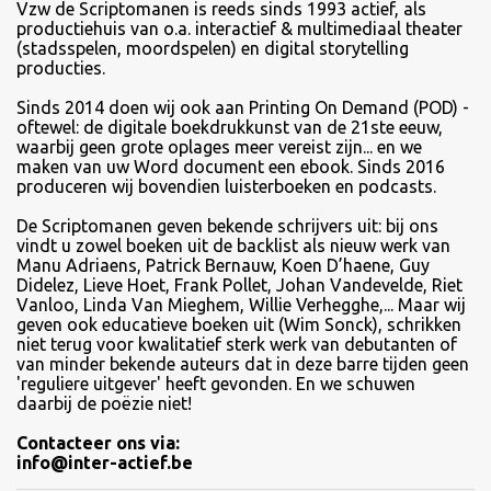
Vzw de Scriptomanen is reeds sinds 1993 actief, als
productiehuis van o.a. interactief & multimediaal theater
(stadsspelen, moordspelen) en digital storytelling
producties.
Sinds
2014 doen wij ook aan Printing On Demand (POD) -
oftewel: de digitale boekdrukkunst van de 21ste eeuw,
waarbij geen grote oplages meer vereist zijn... en we
maken van uw Word document een ebook. Sinds 2016
produceren wij bovendien luisterboeken en podcasts.
De Scriptomanen geven bekende schrijvers uit: bij ons
vindt u zowel boeken uit de backlist als nieuw werk van
Manu Adriaens, Patrick Bernauw, Koen D’haene, Guy
Didelez, Lieve Hoet, Frank Pollet, Johan Vandevelde, Riet
Vanloo, Linda Van Mieghem, Willie Verhegghe,... Maar wij
geven ook educatieve boeken uit (Wim Sonck), schrikken
niet terug voor kwalitatief sterk werk van debutanten of
van minder bekende auteurs dat in deze barre tijden geen
'reguliere uitgever' heeft gevonden. En we schuwen
daarbij de poëzie niet!
Contacteer ons via:
info@inter-actief.be