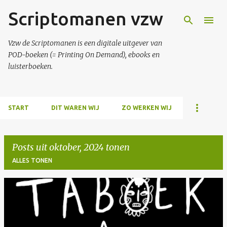
Scriptomanen vzw
Doorgaan naar hoofdcontent
Vzw de Scriptomanen is een digitale uitgever van
POD-boeken (= Printing On Demand), ebooks en
luisterboeken.
START
DIT WAREN WIJ
ZO WERKEN WIJ
Posts uit oktober, 2024 tonen
ALLES TONEN
P
o
s