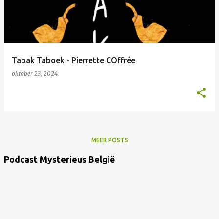
t
s
Tabak Taboek - Pierrette COffrée
oktober 23, 2024
MEER POSTS
Podcast Mysterieus België